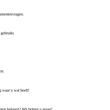
sumentenvragen.
 gebruikt.
en.
g waar u wat heeft!
nten belonen? Wij helpen u graag!