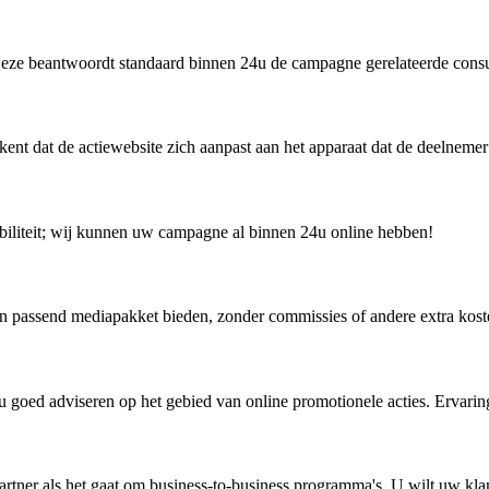
 Deze beantwoordt standaard binnen 24u de campagne gerelateerde con
ent dat de actiewebsite zich aanpast aan het apparaat dat de deelnemer
xibiliteit; wij kunnen uw campagne al binnen 24u online hebben!
n passend mediapakket bieden, zonder commissies of andere extra kost
u goed adviseren op het gebied van online promotionele acties. Ervarin
artner als het gaat om business-to-business programma's. U wilt uw kla